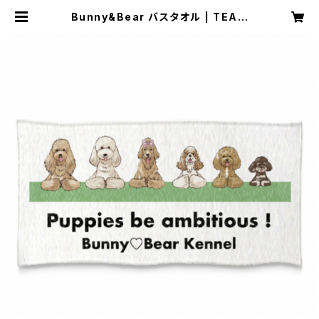
Bunny&Bear バスタオル | TEAM
「Bunny&Bear」